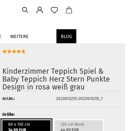
E
WEITERE
BLOG
Kinderzimmer Teppich Spiel &
Baby Teppich Herz Stern Punkte
Design in rosa weiß grau
Art.Nr.:
20339/0255-20339/0255_1
Größe:
80 x 150 cm
120 cm Rund
34,99 EUR
44,99 EUR