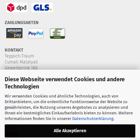
ZAHLUNGSARTEN
KONTAKT
Teppich-Traum
Cumali Malatyali
Gewerbering 18b
82140 Olching
Diese Webseite verwendet Cookies und andere
+49 8142 4607395
Technologien
info@teppich-traum.net
Wir verwenden Cookies und ähnliche Technologien, auch von
FOLGE UNS:
Drittanbietern, um die ordentliche Funktionsweise der Website zu
gewährleisten, die Nutzung unseres Angebotes zu analysieren und
Ihnen ein bestmögliches Einkaufserlebnis bieten zu können. Weitere
Informationen finden Sie in unserer
Datenschutzerklärung
.
Alle Akzeptieren