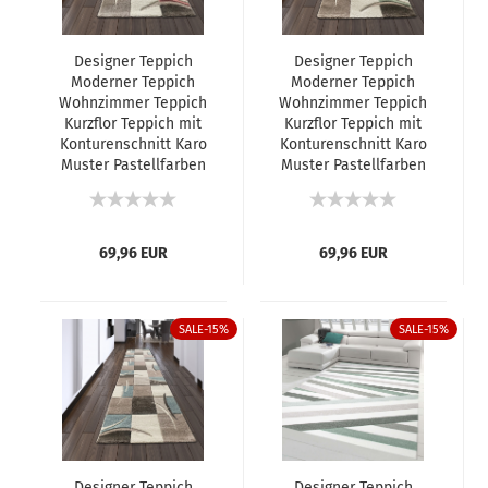
Designer Teppich
Designer Teppich
Moderner Teppich
Moderner Teppich
Wohnzimmer Teppich
Wohnzimmer Teppich
Kurzflor Teppich mit
Kurzflor Teppich mit
Konturenschnitt Karo
Konturenschnitt Karo
Muster Pastellfarben
Muster Pastellfarben
Rosa Creme Beige
Grün Creme Beige
Dunkelgrau
Dunkelgrau
69,96 EUR
69,96 EUR
SALE-15%
SALE-15%
Designer Teppich
Designer Teppich