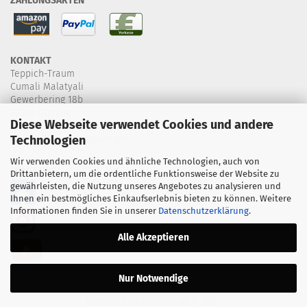
ZAHLUNGSARTEN
KONTAKT
Teppich-Traum
Cumali Malatyali
Gewerbering 18b
82140 Olching
Diese Webseite verwendet Cookies und andere
+49 8142 4607395
Technologien
info@teppich-traum.net
Wir verwenden Cookies und ähnliche Technologien, auch von
FOLGE UNS:
Drittanbietern, um die ordentliche Funktionsweise der Website zu
gewährleisten, die Nutzung unseres Angebotes zu analysieren und
Ihnen ein bestmögliches Einkaufserlebnis bieten zu können. Weitere
Informationen finden Sie in unserer
Datenschutzerklärung
.
Alle Akzeptieren
Nur Notwendige
Webshop
by Gambio.de © 2021