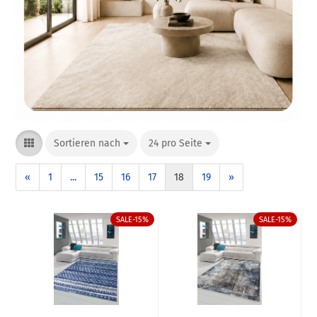
Sortieren nach
24 pro Seite
«
1
...
15
16
17
18
19
»
SALE-15%
SALE-15%