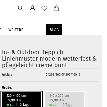
E
WEITERE
BLOG
In- & Outdoor Teppich
Linienmuster modern wetterfest &
pflegeleicht creme bunt
Art.Nr.:
54293/160-54293/160_2
Größe:
120 x 160 cm
140 x 200 cm
39,99 EUR
59,99 EUR
ca. 1 - 2 Tage
ca. 1 - 2 Tage