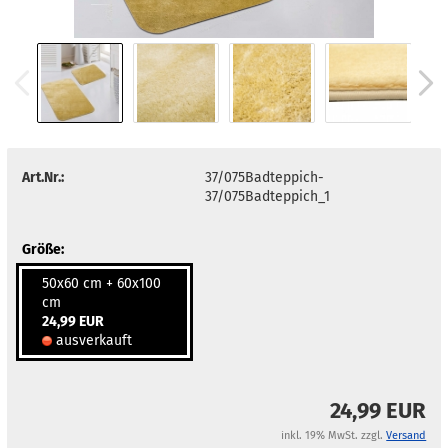
Art.Nr.:
37/075Badteppich-
37/075Badteppich_1
Größe:
50x60 cm + 60x100
cm
24,99 EUR
ausverkauft
24,99 EUR
inkl. 19% MwSt. zzgl.
Versand